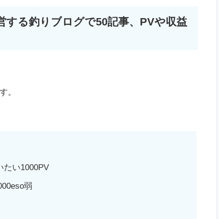
する釣りブログで50記事、PVや収益
す。
たい1000PV
0eso弱