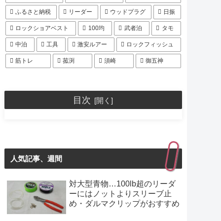
ふるさと納税
リーダー
ウッドプラグ
日振
ロックショアベスト
100均
武者泊
タモ
中泊
工具
激安ルアー
ロックフィッシュ
筋トレ
菰渕
須崎
御五神
目次
人気記事、週間
対大型青物…100lb超のリーダ
ーにはノットよりスリーブ止
め・ダルマクリップがおすすめ