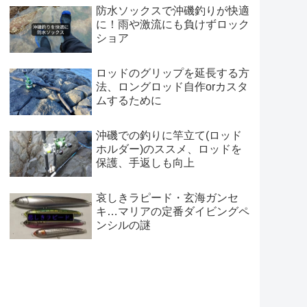
防水ソックスで沖磯釣りが快適
に！雨や激流にも負けずロック
ショア
ロッドのグリップを延長する方
法、ロングロッド自作orカスタ
ムするために
沖磯での釣りに竿立て(ロッド
ホルダー)のススメ、ロッドを
保護、手返しも向上
哀しきラピード・玄海ガンセ
キ…マリアの定番ダイビングペ
ンシルの謎