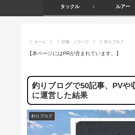
タックル
ルアー
ホーム
読物、ノウハウ
釣りブログ
【本ページにはPRが含まれています。】
釣りブログで50記事、PV
に運営した結果
釣りブログ