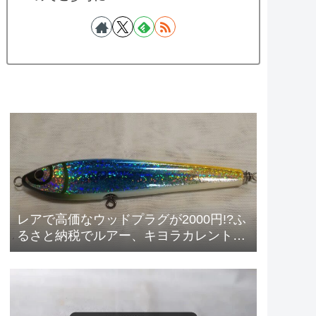
レアで高価なウッドプラグが2000円!?ふ
るさと納税でルアー、キヨラカレントダ
イバー