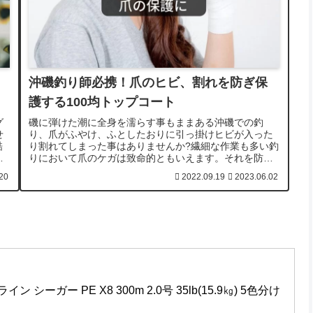
沖磯釣り師必携！爪のヒビ、割れを防ぎ保
護する100均トップコート
グ
磯に弾けた潮に全身を濡らす事もままある沖磯での釣
せ
り、爪がふやけ、ふとしたおりに引っ掛けヒビが入った
酷
り割れてしまった事はありませんか?繊細な作業も多い釣
で
りにおいて爪のケガは致命的ともいえます。それを防ぐ
100均ツール・トップコートをご紹介します。
20
2022.09.19
2023.06.02
イン シーガー PE X8 300m 2.0号 35lb(15.9㎏) 5色分け