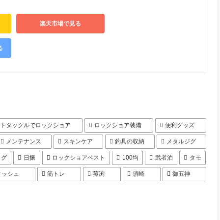
楽天市場で見る
る
イトタックルでロックショア
ロックショア装備
便利グッズ
メンテナンス
スキンケア
釣具の収納
メタルジグ
ラグ
日振
ロックショアベスト
100均
武者泊
タモ
ィッシュ
筋トレ
菰渕
須崎
御五神