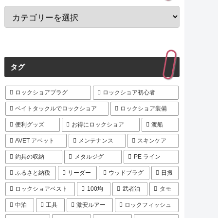
タグ
ロックショアプラグ
ロックショア初心者
ベイトタックルでロックショア
ロックショア装備
便利グッズ
お得にロックショア
渡船
AVET アベット
メンテナンス
スキンケア
釣具の収納
メタルジグ
PE ライン
ふるさと納税
リーダー
ウッドプラグ
日振
ロックショアベスト
100均
武者泊
タモ
中泊
工具
激安ルアー
ロックフィッシュ