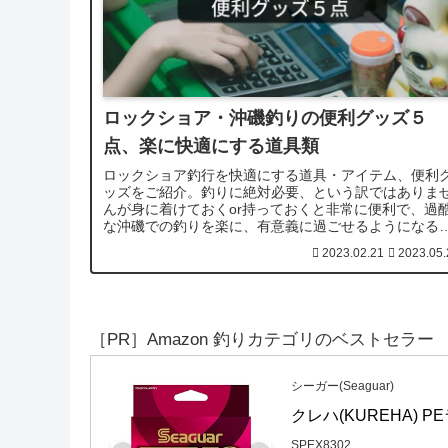
ロックショア・沖磯釣りの便利グッズ５
点、楽に快適にする道具類
ロックショア釣行を快適にする道具・アイテム、便利
ッズをご紹介。釣りに絶対必要、という訳ではありま
んが身に着けておくor持っておくと非常に便利で、過
な沖磯での釣りを楽に、有意義に過ごせるようになる
あろうモノばかりです。
2023.02.21
2023.05.
［PR］Amazon 釣りカテゴリのベストセラー
シーガー(Seaguar)
クレハ(KUREHA) PEラ
SPEX8302