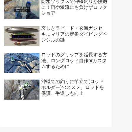
防水ソックスで沖磯釣りが快適
に！雨や激流にも負けずロック
ショア
哀しきラピード・玄海ガンセ
キ…マリアの定番ダイビングペ
ンシルの謎
ロッドのグリップを延長する方
法、ロングロッド自作orカスタ
ムするために
沖磯での釣りに竿立て(ロッド
ホルダー)のススメ、ロッドを
保護、手返しも向上