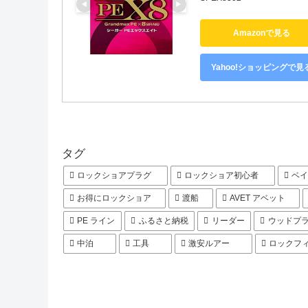
Amazonで見る
Yahoo!ショッピングで見
タグ
ロックショアプラグ
ロックショア初心者
ベ
お得にロックショア
渡船
AVET アベット
PE ライン
ふるさと納税
リーダー
ウッドプ
中泊
工具
激安ルアー
ロックフ