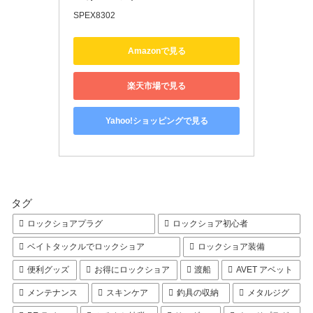
SPEX8302
Amazonで見る
楽天市場で見る
Yahoo!ショッピングで見る
タグ
ロックショアプラグ
ロックショア初心者
ベイトタックルでロックショア
ロックショア装備
便利グッズ
お得にロックショア
渡船
AVET アベット
メンテナンス
スキンケア
釣具の収納
メタルジグ