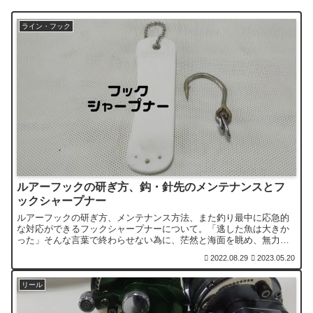
ライン・フック
ルアーフックの研ぎ方、鈎・針先のメンテナンスとフ
ックシャープナー
ルアーフックの研ぎ方、メンテナンス方法、また釣り最中に応急的
な対応ができるフックシャープナーについて。「逃した魚は大きか
った」そんな言葉で終わらせない為に、茫然と海面を眺め、無力感
に打ちひしがれたかつての自分を超えるために、鈎・針先にも目を
2022.08.29
2023.05.20
向けましょう。
リール