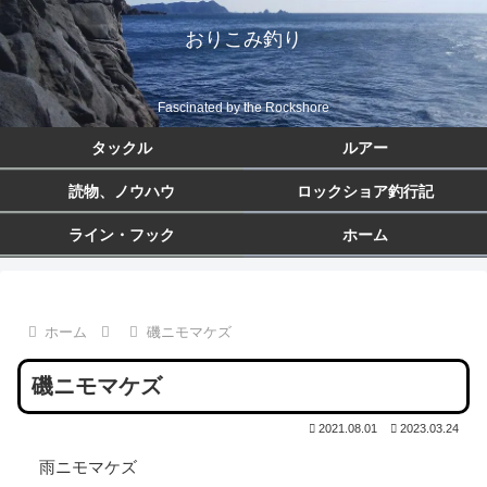
おりこみ釣り
Fascinated by the Rockshore
タックル
ルアー
読物、ノウハウ
ロックショア釣行記
ライン・フック
ホーム
ホーム
磯ニモマケズ
磯ニモマケズ
2021.08.01
2023.03.24
雨ニモマケズ