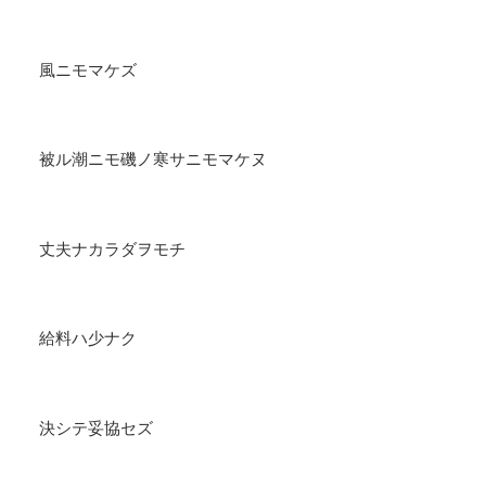
風ニモマケズ
被ル潮ニモ磯ノ寒サニモマケヌ
丈夫ナカラダヲモチ
給料ハ少ナク
決シテ妥協セズ