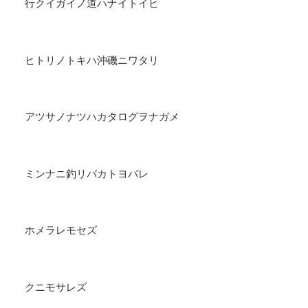
行クイガイノ道ハナイトイヒ
ヒトリノトキハ沖磯ニワタリ
アツサノナツハカタログヲナガメ
ミンナニ釣リバカトヨバレ
ホメラレモセズ
クニモサレズ