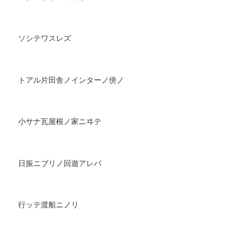
ソシテワスレズ
トアル片田舎ノインターノ傍ノ
小サナ瓦屋根ノ家ニヰテ
日振ニブリノ回遊アレバ
行ッテ渡船ニノリ