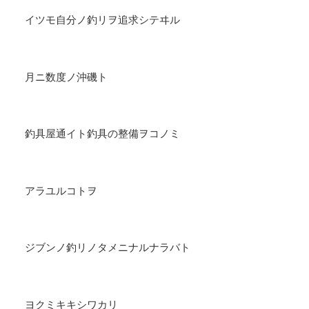
イツモ自分ノ釣リヲ追求シテヰル
月ニ数度ノ沖磯ト
釣具屋通イト釣具の整備ヲコノミ
アラユルコトヲ
ジブンノ釣リノタメニナルナラバト
ヨクミキキシワカリ