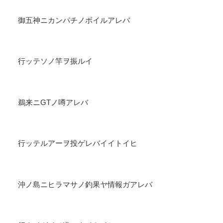
御五神ニカンパチノボイルアレバ
行ッテソノ竿ヲ振ルイ
鵜来ニGTノ噂アレバ
行ッテルアーヲ投ゲレバイイトイヒ
沖ノ島ニヒラマサノ釣果ヤ情報ガアレバ