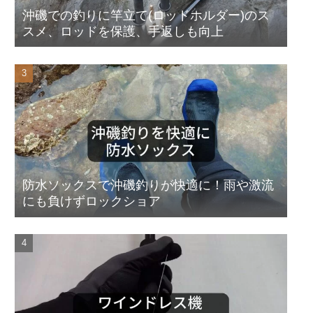
沖磯での釣りに竿立て(ロッドホルダー)のス
スメ、ロッドを保護、手返しも向上
防水ソックスで沖磯釣りが快適に！雨や激流
にも負けずロックショア