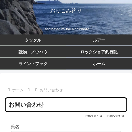
おりこみ釣り
Fascinated by the Rockshore
タックル
ルアー
読物、ノウハウ
ロックショア釣行記
ライン・フック
ホーム
ホーム
お問い合わせ
お問い合わせ
2021.07.04
2022.03.31
氏名