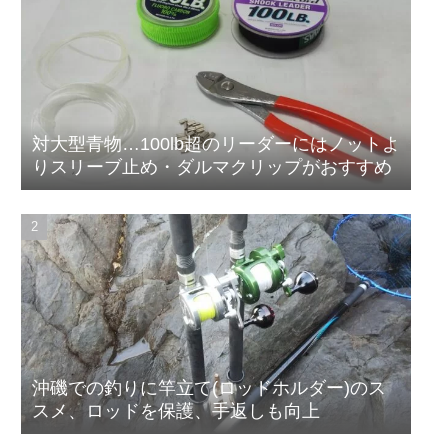
対大型青物…100lb超のリーダーにはノットよ
りスリーブ止め・ダルマクリップがおすすめ
沖磯での釣りに竿立て(ロッドホルダー)のス
スメ、ロッドを保護、手返しも向上