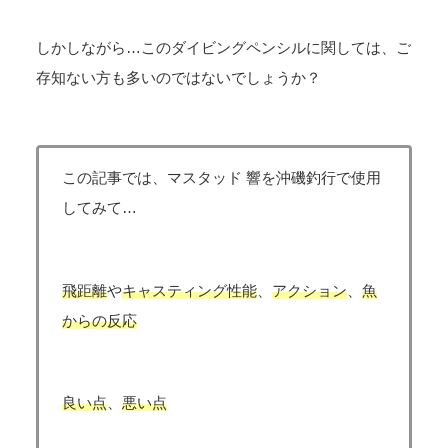
しかしながら…このダイビングペンシルに関しては、ご
存知ない方も多いのではないでしょうか？
この記事では、マスタッド 響を沖磯釣行で使用
してみて…
飛距離
や
キャスティング性能
、
アクション
、
魚
からの反応
良い点
、
悪い点