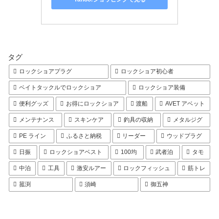
タグ
ロックショアプラグ
ロックショア初心者
ベイトタックルでロックショア
ロックショア装備
便利グッズ
お得にロックショア
渡船
AVET アベット
メンテナンス
スキンケア
釣具の収納
メタルジグ
PE ライン
ふるさと納税
リーダー
ウッドプラグ
日振
ロックショアベスト
100均
武者泊
タモ
中泊
工具
激安ルアー
ロックフィッシュ
筋トレ
菰渕
須崎
御五神