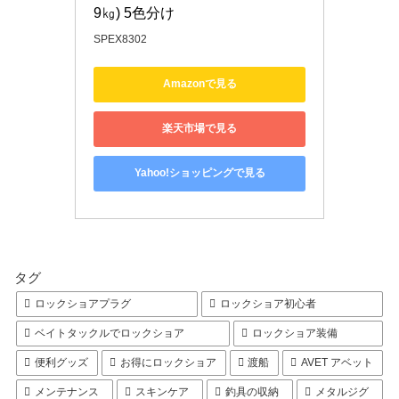
9㎏) 5色分け
SPEX8302
Amazonで見る
楽天市場で見る
Yahoo!ショッピングで見る
タグ
ロックショアプラグ
ロックショア初心者
ベイトタックルでロックショア
ロックショア装備
便利グッズ
お得にロックショア
渡船
AVET アベット
メンテナンス
スキンケア
釣具の収納
メタルジグ