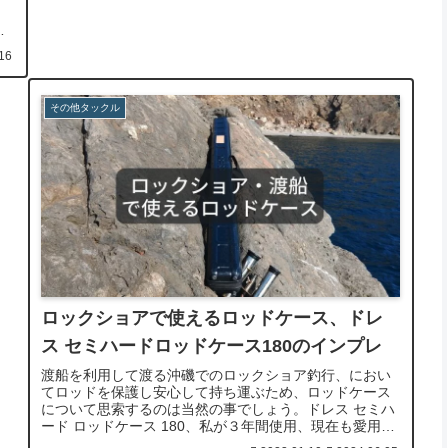
！
が
。
16
その他タックル
ロックショアで使えるロッドケース、ドレ
ス セミハードロッドケース180のインプレ
渡船を利用して渡る沖磯でのロックショア釣行、におい
てロッドを保護し安心して持ち運ぶため、ロッドケース
について思索するのは当然の事でしょう。ドレス セミハ
ード ロッドケース 180、私が３年間使用、現在も愛用し
ているモノをご紹介・インプレします。