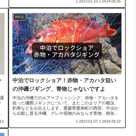
2023.01.10
2024.06.05
釣行記
ー
中泊でロックショア！赤物・アカハタ狙い
の沖磯ジギング、青物じゃないですよ
の通
中泊の沖磯でのルアーフィッシング、赤物・アカハタを
テ
狙った磯際ジギングについて、またこのエリアの概況、
、
釣果などをお伝えします。愛媛県愛南町の西部、中泊か
っ
ら出船し渡る沖磯、グレや底物のみならず青物、根魚な
どのルアーターゲットも豊富です。
13
2023.01.07
2024.09.22