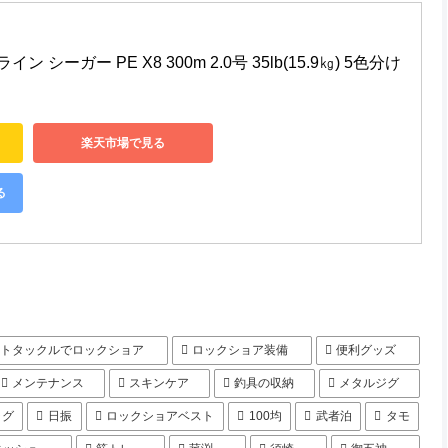
イン シーガー PE X8 300m 2.0号 35lb(15.9㎏) 5色分け
楽天市場で見る
る
イトタックルでロックショア
ロックショア装備
便利グッズ
メンテナンス
スキンケア
釣具の収納
メタルジグ
ラグ
日振
ロックショアベスト
100均
武者泊
タモ