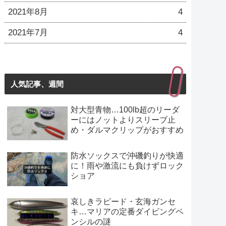
2021年8月
4
2021年7月
4
人気記事、週間
対大型青物…100lb超のリーダ
ーにはノットよりスリーブ止
め・ダルマクリップがおすすめ
防水ソックスで沖磯釣りが快適
に！雨や激流にも負けずロック
ショア
哀しきラピード・玄海ガンセ
キ…マリアの定番ダイビングペ
ンシルの謎