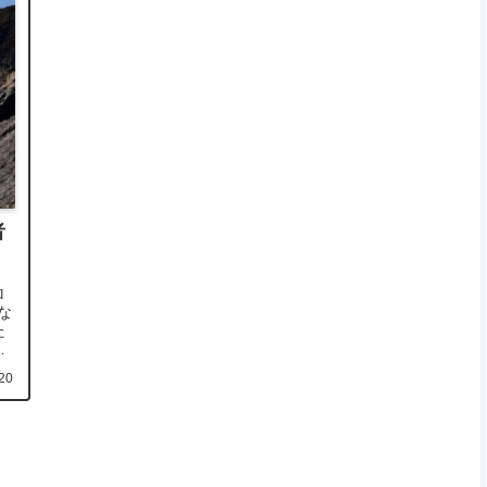
者
ロ
な
た
』
20