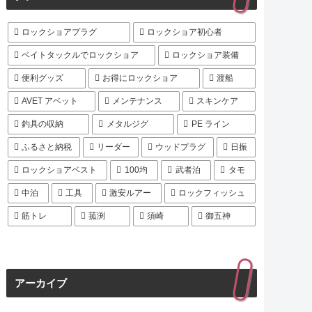
ロックショアプラグ
ロックショア初心者
ベイトタックルでロックショア
ロックショア装備
便利グッズ
お得にロックショア
渡船
AVET アベット
メンテナンス
スキンケア
釣具の収納
メタルジグ
PE ライン
ふるさと納税
リーダー
ウッドプラグ
日振
ロックショアベスト
100均
武者泊
タモ
中泊
工具
激安ルアー
ロックフィッシュ
筋トレ
菰渕
須崎
御五神
アーカイブ