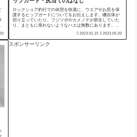
ップガード・尻当てのはなし
ご
ロックショア釣行での休憩を快適に、ウエアやお尻を保
…
護するヒップガードについてをお伝えします。磯自体が
沖
切り立っていたり、フジツボやカメノテが群生していた
し
り、まともに座れないようなハエは無数にあります。そ
んな場所で座って休憩、弁当を食べる際にも重宝しま
20
2023.01.15
2023.05.20
す。
スポンサーリンク
ハ
や