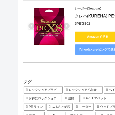
シーガー(Seaguar)
クレハ(KUREHA) PEラ
SPEX8302
Amazonで見る
Yahoo!ショッピングで見
タグ
ロックショアプラグ
ロックショア初心者
ベ
お得にロックショア
渡船
AVET アベット
PE ライン
ふるさと納税
リーダー
ウッドプ