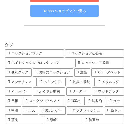
Yahoo!ショッピングで見る
タグ
ロックショアプラグ
ロックショア初心者
ベイトタックルでロックショア
ロックショア装備
便利グッズ
お得にロックショア
渡船
AVET アベット
メンテナンス
スキンケア
釣具の収納
メタルジグ
PE ライン
ふるさと納税
リーダー
ウッドプラグ
日振
ロックショアベスト
100均
武者泊
タモ
中泊
工具
激安ルアー
ロックフィッシュ
筋トレ
菰渕
須崎
御五神