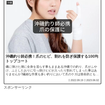
沖磯
沖磯釣り師必携！爪のヒビ、割れを防ぎ保護する100均
トップコート
磯に弾けた潮に全身を濡らす事もままある沖磯での釣り、爪がふや
け、ふとしたおりに引っ掛けヒビが入ったり割れてしまった事はあ
りませんか?繊細な作業も多い釣りにおいて爪のケガは致命的ともい
えます。それを防ぐ100均ツール・トップコートをご紹介します。
2022.09.19
2023.06.02
スポンサーリンク