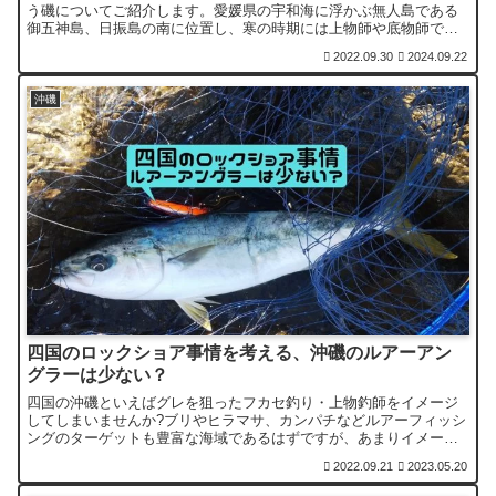
う磯についてご紹介します。愛媛県の宇和海に浮かぶ無人島である
御五神島、日振島の南に位置し、寒の時期には上物師や底物師で賑
わいます。しかし実はルアー釣りのターゲットも豊富なフィールド
2022.09.30
2024.09.22
でもあるのです。
沖磯
四国のロックショア事情を考える、沖磯のルアーアン
グラーは少ない？
四国の沖磯といえばグレを狙ったフカセ釣り・上物釣師をイメージ
してしまいませんか?ブリやヒラマサ、カンパチなどルアーフィッシ
ングのターゲットも豊富な海域であるはずですが、あまりイメージ
がわかない…この記事ではそんな四国のロックショア事情について
2022.09.21
2023.05.20
考えてみます。