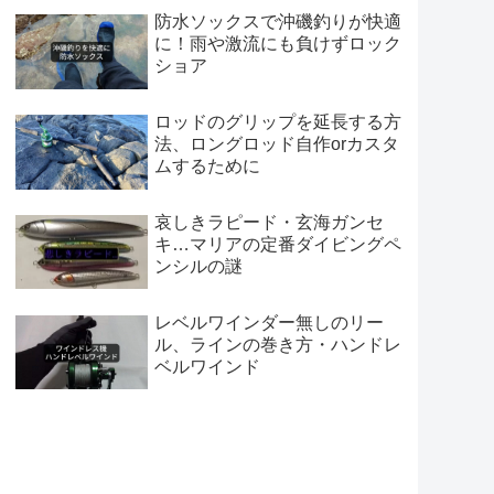
防水ソックスで沖磯釣りが快適
に！雨や激流にも負けずロック
ショア
ロッドのグリップを延長する方
法、ロングロッド自作orカスタ
ムするために
哀しきラピード・玄海ガンセ
キ…マリアの定番ダイビングペ
ンシルの謎
レベルワインダー無しのリー
ル、ラインの巻き方・ハンドレ
ベルワインド