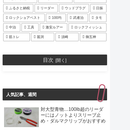
ふるさと納税
リーダー
ウッドプラグ
日振
ロックショアベスト
100均
武者泊
タモ
中泊
工具
激安ルアー
ロックフィッシュ
筋トレ
菰渕
須崎
御五神
目次
人気記事、週間
対大型青物…100lb超のリーダ
ーにはノットよりスリーブ止
め・ダルマクリップがおすすめ