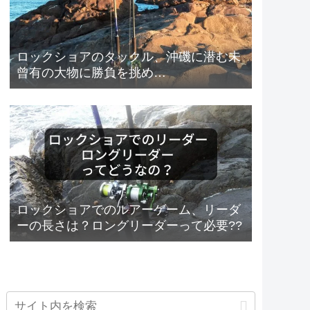
ロックショアのタックル、沖磯に潜む未
曾有の大物に勝負を挑め…
ロックショアでのルアーゲーム、リーダ
ーの長さは？ロングリーダーって必要??