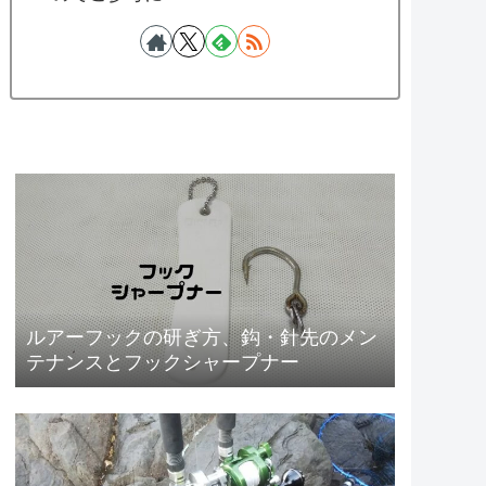
ルアーフックの研ぎ方、鈎・針先のメン
テナンスとフックシャープナー