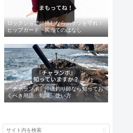
ロックショアに挑むなら…ケツを守れ！
ヒップガード・尻当てのはなし
「チャランボ」沖磯釣り師なら知ってお
くべき用語、知識、使い方