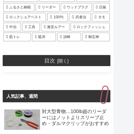
ふるさと納税
リーダー
ウッドプラグ
日振
ロックショアベスト
100均
武者泊
タモ
中泊
工具
激安ルアー
ロックフィッシュ
筋トレ
菰渕
須崎
御五神
目次
人気記事、週間
対大型青物…100lb超のリーダ
ーにはノットよりスリーブ止
め・ダルマクリップがおすすめ