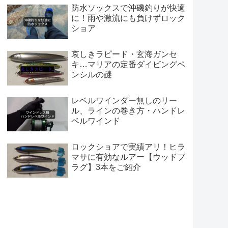
防水ソックスで沖磯釣りが快適
に！雨や激流にも負けずロック
ショア
哀しきラピード・玄海ガンセ
キ…マリアの定番ダイビングペ
ンシルの謎
レベルワインダー無しのリー
ル、ラインの巻き方・ハンドレ
ベルワインド
ロックショアで実績アリ！ヒラ
マサに有効なルアー【ウッドプ
ラグ】3本をご紹介