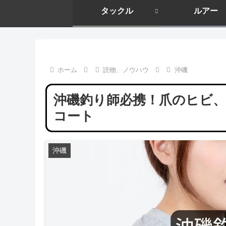
タックル
ルアー
ホーム
読物、ノウハウ
沖磯
沖磯釣り師必携！爪のヒビ、
コート
沖磯