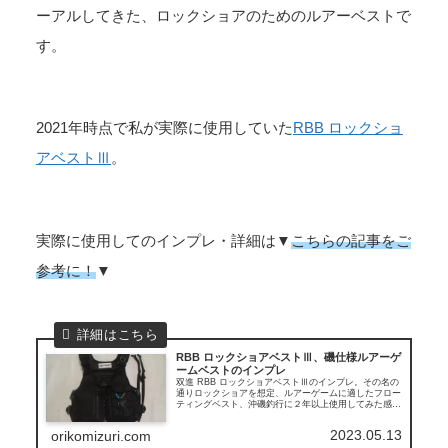
ーアルしてきた、ロックショアのためのルアーベストで
す。
2021年時点で私が実際に使用していた
RBB ロックショ
アベストⅢ
。
実際に使用してのインプレ・詳細は▼
こちらの記事をご
参考に！
▼
RBB ロックショアベストⅢ、磯仕様ルアーゲ
ームベストのインプレ
双進 RBB ロックショアベストⅢのインプレ。その名の
通りロックショアを想定、ルアーゲームに適したフロー
ティングベスト、沖磯釣行に２年以上使用してみた感
想、収納力、良い点や悪い点も含めお伝えします。気に
なっていた方はチェックしてみてください。
2023.05.13
orikomizuri.com