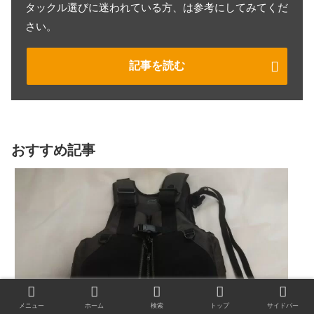
タックル選びに迷われている方、は参考にしてみてくだ
さい。
記事を読む
おすすめ記事
シマノ ロックショアベスト、沖磯でも使える
フローティングベストのインプレ
メニュー
ホーム
検索
トップ
サイドバー