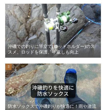
沖磯での釣りに竿立て(ロッドホルダー)のス
スメ、ロッドを保護、手返しも向上
防水ソックスで沖磯釣りが快適に！雨や激流